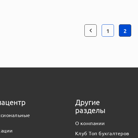
1
2
ацентр
Другие
разделы
ссиональные
О компании
кации
Клуб Топ бухгалтеров