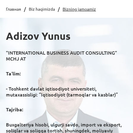
Главная
Biz haqimizda
Bizning jamoamiz
Adizov Yunus
"INTERNATIONAL BUSINESS AUDIT CONSULTING"
MCHJ АТ
Taʼlim:
- Toshkent davlat iqtisodiyot universiteti,
mutaxassisligi:
“Iqtisodiyot (tarmoqlar va kasblar)”
Tajriba:
Buxgalteriya hisobi, ulgurji savdo, import va eksport,
soliqlar va soliqqa tortish, shuningdek, moliyaviy