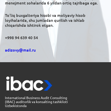
menejment sohalarida 6 yildan ortiq tajribaga ega
.
To'liq buxgalteriya hisobi va moliyaviy hisob
loyihalarida, shu jumladan qurilish va ishlab
chiqarishda ishtirok etgan.
+998 94 639 40 54
adizovy@mail.ru
International Business Audit Consulting
(IBAC) auditorlik va konsalting tashkiloti
Uzbekistonda