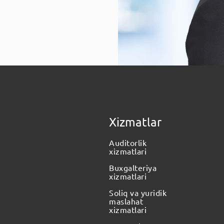
rayonida
Xizmatlar
Auditorlik
 Davlat va xususiy
xizmatlari
ti davomida buxgalteriya
Buxgalteriya
‘lib, o‘z malakasini muntazam
xizmatlari
Soliq va yuridik
maslahat
xizmatlari