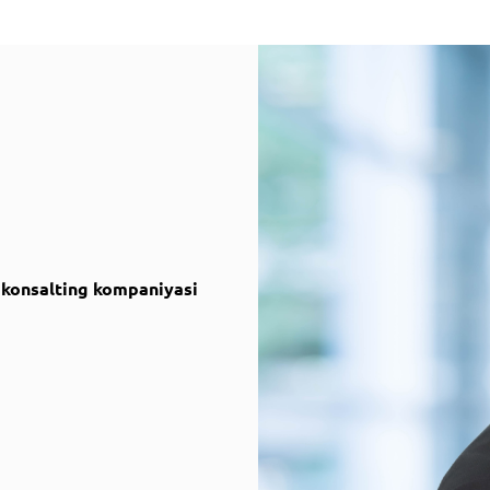
onsalting kompaniyasi