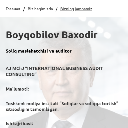
Главная
Biz haqimizda
Bizning jamoamiz
Boyqobilov Baxodir
Soliq maslahatchisi va auditor
AJ MChJ
“INTERNATIONAL BUSINESS AUDIT
CONSULTING”
Ma’lumoti:
Toshkent moliya instituti “Soliqlar va soliqqa tortish”
ixtisosligini tamomlagan.
Ish tajribasi: