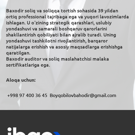
Baxodir soliq va soliqqa tortish sohasida 39 yildan
ortiq professional tajribaga ega va yuqori lavozimlarda
ishlagan. U o'zining strategik qarashlari, uslubiy
yondashuvi va samarali boshqaruv qarorlarini
shakllantirish qobiliyati bilan ajralib turadi. Uning
yondashuvi tashkilotni rivojlantirish, barqaror
natijalarga erishish va asosiy maqsadlarga erishishga
qaratilgan.
Baxodir auditor va soliq maslahatchisi malaka
sertifikatlariga ega.
Aloqa uchun:
+998 97 400 36 45 Boyqobilovbahodir@gmail.com