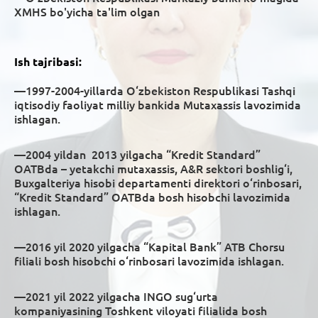
XMHS bo'yicha ta'lim olgan
Ish tajribasi:
—1997-2004-yillarda O‘zbekiston Respublikasi Tashqi
iqtisodiy faoliyat milliy bankida Mutaxassis lavozimida
ishlagan.
—2004 yildan 2013 yilgacha “Kredit Standard”
OATBda – yetakchi mutaxassis, A&R sektori boshlig‘i,
Buxgalteriya hisobi departamenti direktori o‘rinbosari,
“Kredit Standard” OATBda bosh hisobchi lavozimida
ishlagan.
—2016 yil 2020 yilgacha “Kapital Bank” ATB Chorsu
filiali bosh hisobchi o‘rinbosari lavozimida ishlagan.
—2021 yil 2022 yilgacha INGO sug‘urta
kompaniyasining Toshkent viloyati filialida bosh