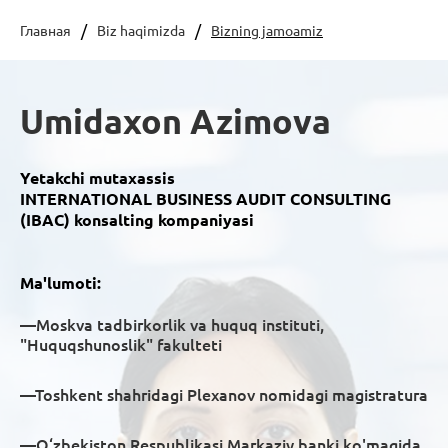
Главная
Biz haqimizda
Bizning jamoamiz
Umidaxon Azimova
Yetakchi mutaxassis
INTERNATIONAL BUSINESS AUDIT CONSULTING
(IBAC) konsalting kompaniyasi
Ma'lumoti:
—Moskva tadbirkorlik va huquq instituti,
"Huquqshunoslik" fakulteti
—Toshkent shahridagi Plexanov nomidagi magistratura
—O‘zbekiston Respublikasi Markaziy banki ko'magida