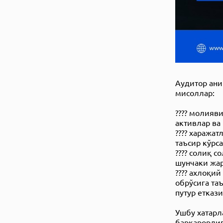
Aудитор ани
мисоллар:
???? молияв
активлар ва
???? хаража
таъсир кўрс
???? солиқ 
шунчаки жар
???? ахлоқи
обрўсига та
путур етказ
Ушбу хатарл
барқарорлиг