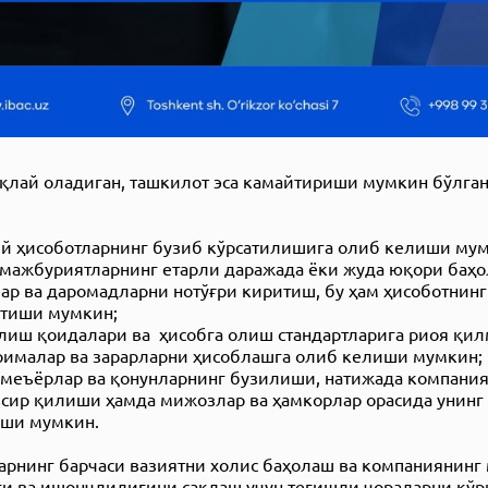
қлай оладиган, ташкилот эса камайтириши мумкин бўлган
ий ҳисоботларнинг бузиб кўрсатилишига олиб келиши му
 мажбуриятларнинг етарли даражада ёки жуда юқори баҳ
тлар ва даромадларни нотўғри киритиш, бу ҳам ҳисоботнин
атиши мумкин;
солиш қоидалари ва ҳисобга олиш стандартларига риоя қил
ималар ва зарарларни ҳисоблашга олиб келиши мумкин;
й меъёрлар ва қонунларнинг бузилиши, натижада компани
ъсир қилиши ҳамда мижозлар ва ҳамкорлар орасида унинг
иши мумкин.
арнинг барчаси вазиятни холис баҳолаш ва компаниянин
и ва ишончлилигини сақлаш учун тегишли чораларни кў