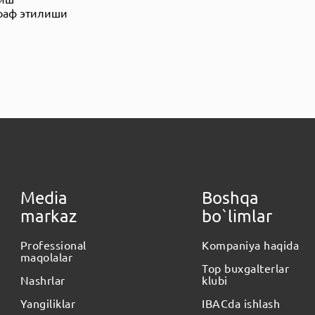
араф этилиши
Media
Boshqa
markaz
bo`limlar
Professional
Kompaniya haqida
maqolalar
Top buxgalterlar
Nashrlar
klubi
Yangiliklar
IBACda ishlash