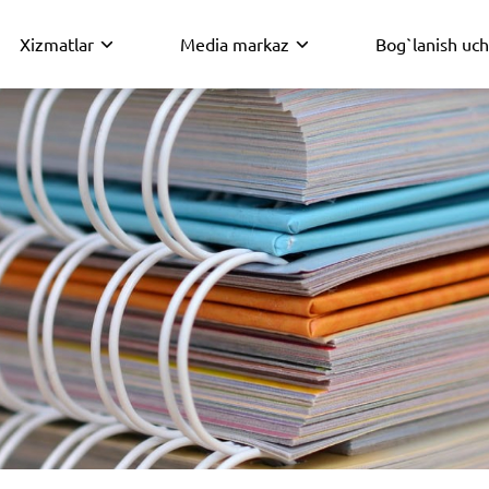
Xizmatlar
Media markaz
Bog`lanish uc