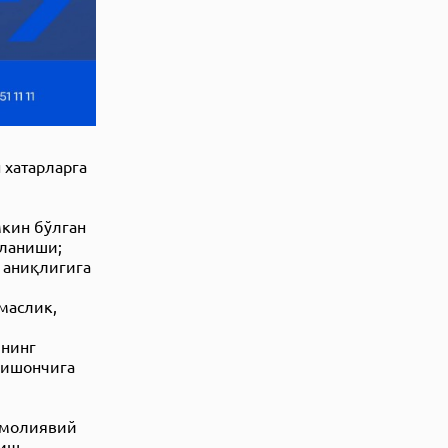
 хатарларга
мкин бўлган
оланиши;
г аниқлигига
маслик,
янинг
 ишончига
г молиявий
риш