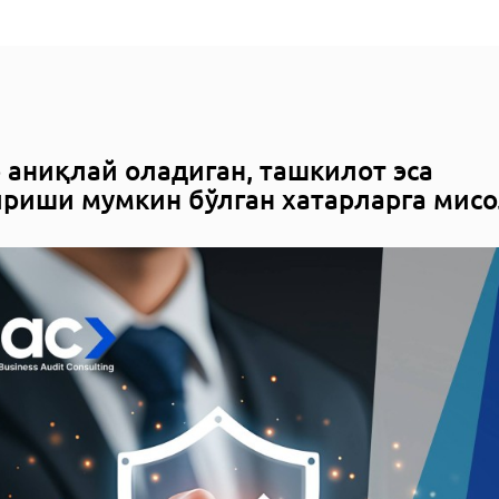
 аниқлай оладиган, ташкилот эса
риши мумкин бўлган хатарларга мисо