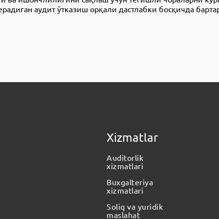
радиган aудит ўтказиш орқали дастлабки босқичда барт
Xizmatlar
Auditorlik
xizmatlari
Buxgalteriya
xizmatlari
Soliq va yuridik
maslahat