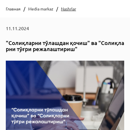
Главная
Media markaz
Nashrlar
11.11.2024
"Солиқларни тўлашдан қочиш" ва "Солиқла
рни тўғри режалаштириш"