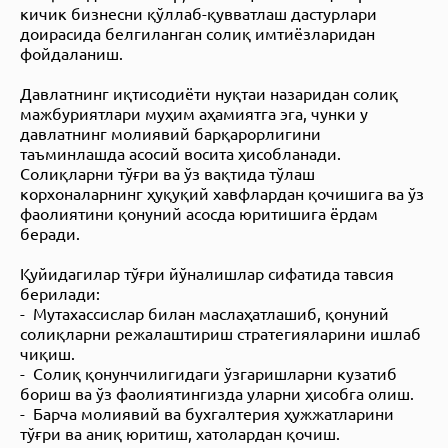
кичик бизнесни қўллаб-қувватлаш дастурлари
доирасида белгиланган солиқ имтиёзларидан
фойдаланиш.
Давлатнинг иқтисодиёти нуқтаи назаридан солиқ
мажбуриятлари муҳим аҳамиятга эга, чунки у
давлатнинг молиявий барқарорлигини
таъминлашда асосий восита ҳисобланади.
Солиқларни тўғри ва ўз вақтида тўлаш
корхоналарнинг ҳуқуқий хавфлардан қочишига ва ўз
фаолиятини қонуний асосда юритишига ёрдам
беради.
Қуйидагилар тўғри йўналишлар сифатида тавсия
берилади:
- Мутахассислар билан маслаҳатлашиб, қонуний
солиқларни режалаштириш стратегияларини ишлаб
чиқиш.
- Солиқ қонунчилигидаги ўзгаришларни кузатиб
бориш ва ўз фаолиятингизда уларни ҳисобга олиш.
- Барча молиявий ва бухгалтерия ҳужжатларини
тўғри ва аниқ юритиш, хатолардан қочиш.