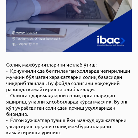
Солиқ мажбуриятларини четлаб ўтиш:
- Қонунчиликда белгиланган ҳолларда чегирилиши
мумкин бўлмаган харажатларни солиқ базасидан
чиқариб ташлаш. Бу фойда солиғини ноқонуний
равишда камайтиришга олиб келади.
- Олинган даромадларни солиқ органларидан
яшириш, уларни ҳисоботларда кўрсатмаслик. Бу энг
кўп учраётдиган солиқдан қочиш усулларидан
биридир.
- Ёлғон ҳужжатлар тузиш ёки мавжуд ҳужжатларни
ўзгартириш орқали солиқ мажбуриятларини
камайтиришга уриниш.