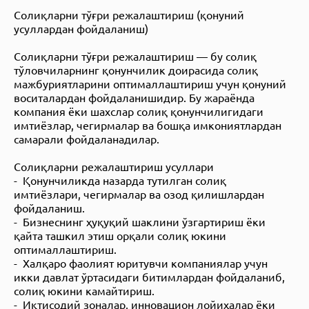
Солиқларни тўғри режалаштириш (қонуний
усуллардан фойдаланиш)
Солиқларни тўғри режалаштириш — бу солиқ
тўловчиларнинг қонунчилик доирасида солиқ
мажбуриятларини оптималлаштириш учун қонуний
воситалардан фойдаланишидир. Бу жараёнда
компания ёки шахслар солиқ қонунчилигидаги
имтиёзлар, чегирмалар ва бошқа имкониятлардан
самарали фойдаланадилар.
Солиқларни режалаштириш усуллари
- Қонунчиликда назарда тутилган солиқ
имтиёзлари, чегирмалар ва озод қилишлардан
фойдаланиш.
- Бизнеснинг ҳуқуқий шаклини ўзгартириш ёки
қайта ташкил этиш орқали солиқ юкини
оптималлаштириш.
- Халқаро фаолият юритувчи компаниялар учун
икки давлат ўртасидаги битимлардан фойдаланиб,
солиқ юкини камайтириш.
- Иқтисодий зоналар, инновацион лойиҳалар ёки