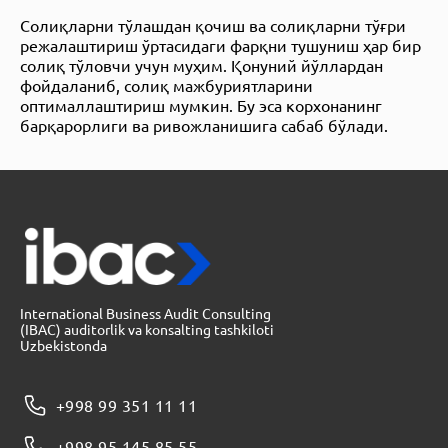
Солиқларни тўлашдан қочиш ва солиқларни тўғри
режалаштириш ўртасидаги фарқни тушуниш ҳар бир
солиқ тўловчи учун муҳим. Қонуний йўллардан
фойдаланиб, солиқ мажбуриятларини
оптималлаштириш мумкин. Бу эса корхонанинг
барқарорлиги ва ривожланишига сабаб бўлади.
International Business Audit Consulting
(IBAC) auditorlik va konsalting tashkiloti
Uzbekistonda
+998 99 351 11 11
+998 95 145 85 55