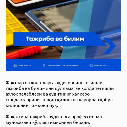
Фактлар ва ҳолатларга аудиторнинг тегишли
тажриба ва билимини қўлламаган ҳолда тегишли
ахлоқ талаблари ва аудитнинг халқаро
стандартларини талқин қилиш ва қарорлар қабул
қилишнинг имкони йўқ.
Фақатгина тажриба аудиторга профессионал
мулоҳазани қўллаш имконини беради.