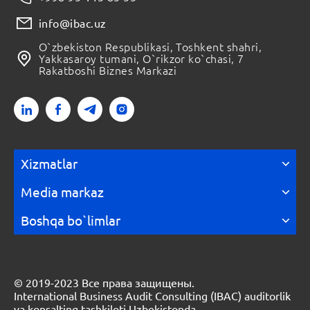
info@ibac.uz
O`zbekiston Respublikasi, Toshkent shahri,
Yakkasaroy tumani, O`rikzor ko`chasi, 7
Rakatboshi Biznes Markazi
Xizmatlar
Media markaz
Boshqa bo`limlar
© 2019-2023 Все права защищены.
International Business Audit Consulting (IBAC) auditorlik
va konsalting tashkiloti Uzbekistonda