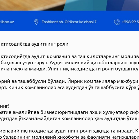
қтисодиётда аудитнинг роли
қтисодиётда аудит, компания ва ташкилотларнинг молия
баҳолаш учун зарур. Аудит молиявий ҳисоботларнинг шу
илан чекланмайди. Унинг иқтисодиётдаги роли бундан кў
рий ва ташаббусли бўлади. Йирик компаниялар мажбури
рт. Кичик компаниялар эса аудитдан ўз ташаббусига кўра
инг!
атив амалиёт ва бизнес юритишдаги яхши хулқ-атвор сифа
дитдан ўтказилмайдиган компаниялар ҳам аудитдан ўти
монавий иқтисодиётда аудитнинг роли ҳақида гапиради. 
 ўзларининг молиявий ҳисоботи ва фаолияти натижалар