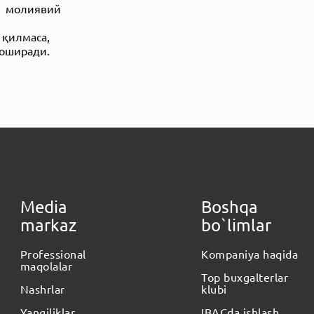
и молиявий
 қилмаса,
 оширади.
Media
Boshqa
markaz
bo`limlar
Professional
Kompaniya haqida
maqolalar
Top buxgalterlar
Nashrlar
klubi
Yangiliklar
IBACda ishlash