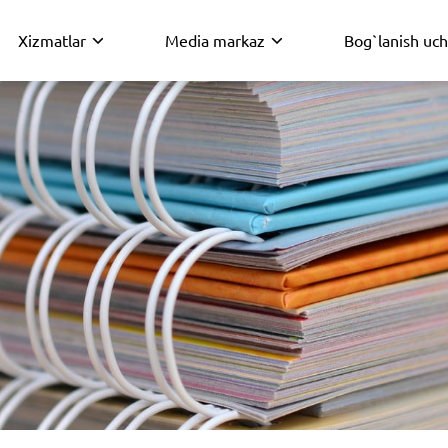
Xizmatlar
Media markaz
Bog`lanish uc