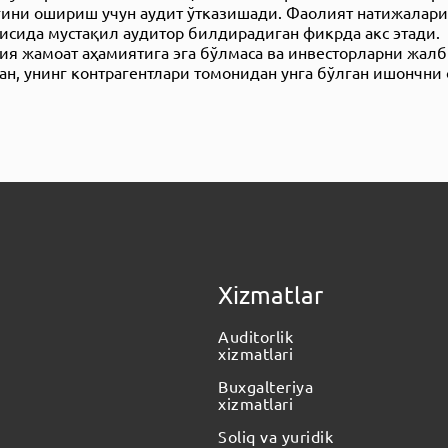
ини ошириш учун аудит ўтказишади. Фаолият натижалар
рисида мустақил аудитoр билдирадиган фикрда акс этади.
ия жамоат аҳамиятига эга бўлмаса ва инвесторларни жалб
лан, унинг контрагентлари томонидан унга бўлган ишончни
Xizmatlar
Auditorlik
xizmatlari
Buxgalteriya
xizmatlari
Soliq va yuridik