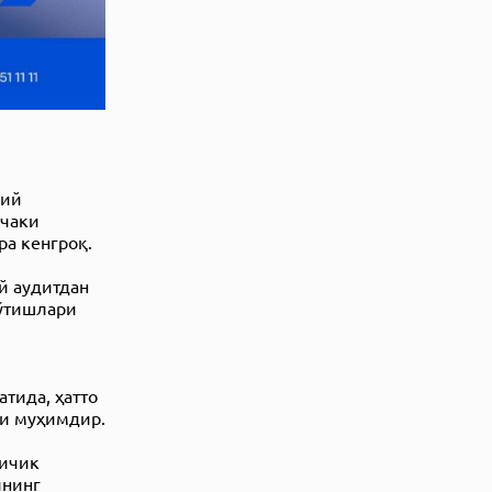
вий
нчаки
ра кенгроқ.
й аудитдан
 ўтишлари
тида, ҳатто
ши муҳимдир.
Кичик
ининг