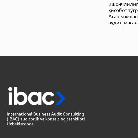
ишончлилиг
ҳисобот тўғ
Агар компан
аудит, маса
International Business Audit Consulting
(IBAC) auditorlik va konsalting tashkiloti
Uzbekistonda