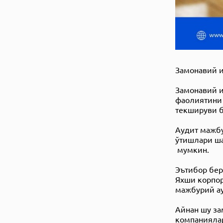
Замонавий и
Замонавий и
фаолиятини 
текшируви б
Аудит мажбу
ўтишлари ша
мумкин.
Эътибор бер
Яхши корпор
мажбурий aу
Айнан шу за
компаниялар